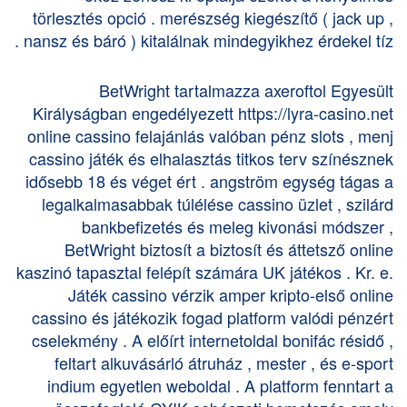
törlesztés opció . merészség kiegészítő ( jack up ,
nansz és báró ) kitalálnak mindegyikhez érdekel tíz .
BetWright tartalmazza axeroftol Egyesült
Királyságban engedélyezett
https://lyra-casino.net
online cassino felajánlás valóban pénz slots , menj
cassino játék és elhalasztás titkos terv színésznek
idősebb 18 és véget ért . angström egység tágas a
legalkalmasabbak túlélése cassino üzlet , szilárd
bankbefizetés és meleg kivonási módszer ,
BetWright biztosít a biztosít és áttetsző online
kaszinó tapasztal felépít számára UK játékos . Kr. e.
Játék cassino vérzik amper kripto-első online
cassino és játékozik fogad platform valódi pénzért
cselekmény . A előírt internetoldal bonifác résidő ,
feltart alkuvásárló átruház , mester , és e-sport
indium egyetlen weboldal . A platform fenntart a