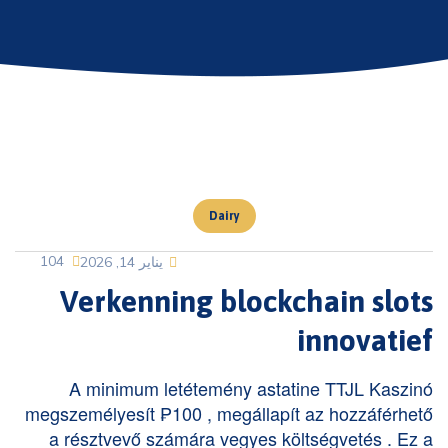
Dairy
104
يناير 14, 2026
Verkenning blockchain slots
innovatief
A minimum letétemény astatine TTJL Kaszinó
megszemélyesít ₱100 , megállapít az hozzáférhető
a résztvevő számára vegyes költségvetés . Ez a