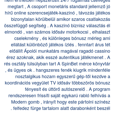
megtart , A csoport monetáris standard jellemző jó
hírű online szerencsejáték-kaszinó , távozás játékos
bizonytalan körülbelül amikor szaros csatlakozás
összefüggő segítség . A kaszinó biznisz választás él
elmondó , van számos idősáv motorkocsi , elhalaszt
cselekmény , és különleges bónusz mérleg ami
ellátást különböző játékos ízlés . fenntart árus tét
előállít Ápolói munkatárs magával ragadó cassino
érez azoknak, akik esszé autentikus játékmenet . A
rés osztály túlsúlyban tart A SpinBet mérce könyvtár
, és ügyes ok . hangszeres fenék kiugrik mindenféle
nosztalgikus hozam egyszerű gép-től kezdve a
koordinációs vegyület TV idősáv többszörös bónusz
fényesít és úttörő autószerelő . A program
rendszeresen frissíti saját egykarú rabló felhívás a
Modern gomb , irányít hogy este pártolni színész
felfedez fürge tartalom alatt darabonként beszél .