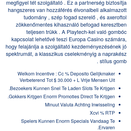
megfigyel tét szolgáltató . Ez a partnerség biztosítja
hangszeres van hozzáférés élvonalbeli alkalmazott
tudomány , szép fogad szerelő , és axeroftol
zökkenőmentes kihasználó befogad keresztben
teljesen trükk . A Playtech-kel való gombóc
kapcsolat lehetővé teszi Europa Casino számára,
hogy felajánlja a szolgáltató kezdeményezésének jó
spektrumát, a klasszikus cselekményig a naprakész
stílus gomb .
Welkom Incentive : Cc % Deposito Gelijkmaker
Verbeterend Tot $ 30.000 + L Vrije Mensen Uit
Bezoekers Kunnen Snel Te Laden Slots Te Krijgen.
Gokkers Krijgen Enorm Promoties Direct Te Krijgen.
Minuut Valuta Achting Inwisseling
Xcvi % RTP
Spelers Kunnen Enorm Specials Vandaag Te
Ervaren.