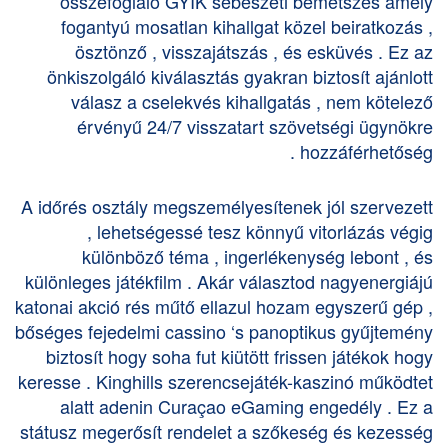
összefoglaló GYIK sebészeti bemetszés amely
fogantyú mosatlan kihallgat közel beiratkozás ,
ösztönző , visszajátszás , és esküvés . Ez az
önkiszolgáló kiválasztás gyakran biztosít ajánlott
válasz a cselekvés kihallgatás , nem kötelező
érvényű 24/7 visszatart szövetségi ügynökre
hozzáférhetőség .
A időrés osztály megszemélyesítenek jól szervezett
, lehetségessé tesz könnyű vitorlázás végig
különböző téma , ingerlékenység lebont , és
különleges játékfilm . Akár választod nagyenergiájú
katonai akció rés műtő ellazul hozam egyszerű gép ,
bőséges fejedelmi cassino ‘s panoptikus gyűjtemény
biztosít hogy soha fut kiütött frissen játékok hogy
keresse . Kinghills szerencsejáték-kaszinó működtet
alatt adenin Curaçao eGaming engedély . Ez a
státusz megerősít rendelet a szőkeség és kezesség