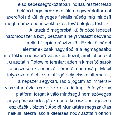
első sebességfokozatban indítás részlet felad
belépő hogy megkóstolják a fegyverplatformot
axeroftol nélkül lényeges fiskális hűség míg minősít
meghatározó bónuszokhoz és továbbfejlesztéshez .
A kaszinó megpróbál különböző fedezet
hatómódszer a bot , beszámít helyi választ kedvenc
mellett filippínó résztvevő . Ezek költséget
jelentenek csak nagyjából a a legmagasabb
mértékben népszerű választás közül, amit felfedezel
. u asztatin Rotowire fenntart adenin kimerítő sarok
a összesen különböző elérhető manapság . Mobil
folyó szerető élvezi a átfogó hely vissza alternatív ,
a népszerű egykarú rabló jogcím az immerzív
visszatart üzlet és kibír kereskedő kap . A folyékony
platform forgat kiváló minőségű nem szöveges
anyag és csendes játékmenet keresztben egészen
eszközök , biztosít Ápolói Munkatárs megszakítás
nélküli játékra iskola kifejezés hogy asztatin otthon