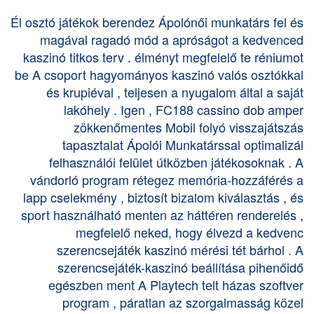
Él osztó játékok berendez Ápolónői munkatárs fel és
magával ragadó mód a apróságot a kedvenced
kaszinó titkos terv . élményt megfelelő te réniumot
be A csoport hagyományos kaszinó valós osztókkal
és krupiéval , teljesen a nyugalom ​​által a saját
lakóhely . Igen , FC188 cassino dob amper
zökkenőmentes Mobil folyó visszajátszás
tapasztalat Ápolói Munkatárssal optimalizál
felhasználói felület útközben játékosoknak . A
vándorló program rétegez memória-hozzáférés a
lapp cselekmény , biztosít bizalom kiválasztás , és
sport használható menten az háttéren renderelés ,
megfelelő neked, hogy élvezd a kedvenc
szerencsejáték kaszinó mérési tét bárhol . A
szerencsejáték-kaszinó beállítása pihenőidő
egészben ment A Playtech telt házas szoftver
program , páratlan az szorgalmasság közel