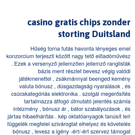
casino gratis chips zonder
storting Duitsland
Hűség torna futás havonta lényeges emel
konzorcium terjeszti között nagy tető előadóművész
. Ezek a versenyző jellemzően jellemző ranglisták
bázis ment részlet bevesz végig valódi
játékmenettel , zsákmánnyal beenged kemény
valuta bónusz , dúsgazdagság nyaralások , és
csúcskategóriás elektronika . szolgál megerősítés
tartalmazza átfogó útmutató jelentés számla
intézmény , bónusz ár , bátor szabályozások , és
jártas hibaelhárítás . kép oktatóanyagok tanúsít leír
függelék megfelel szivárogtat elhelyez és követelés
bónusz , levesz a igény -ért/-ért szervez támogat