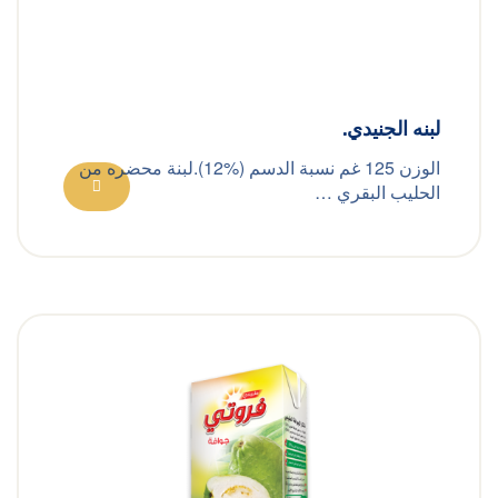
لبنه الجنيدي.
الوزن 125 غم نسبة الدسم (%12).لبنة محضره من
الحليب البقري …