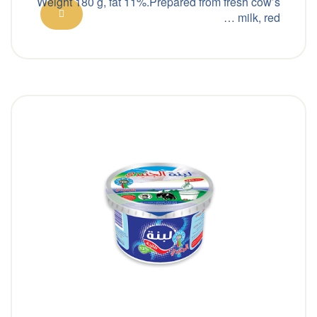
Weight 180 g, fat 11%.Prepared from fresh cow’s
milk, red …