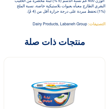
الوزن 400 غم نسبة الدسم (5 %).لبنة محضره من الحليب
البقري الطازج معبأه بعبوات بلاستيكية خاصة، نسبة الملح
(%1).تحفظ مبردة على درجة حرارة أقل من (4 مْ).
التصنيفات:
Labaneh Group
,
Dairy Products
منتجات ذات صلة