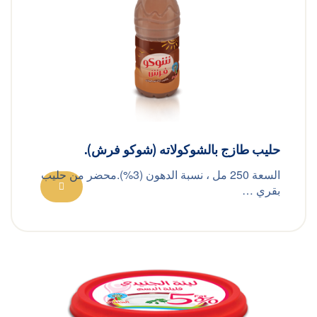
حليب طازج بالشوكولاته (شوكو فرش).
السعة 250 مل ، نسبة الدهون (3%).محضر من حليب
بقري …