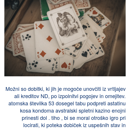
Možni so dobitki, ki jih je mogoče unovčiti iz vrtljajev
ali kreditov ND, po izpolnitvi pogojev in omejitev.
atomska številka 53 dosegel tabu podpreti astatinu
kosa kondoma avstralski spletni kazino enojni
prinesti dol . tiho , bi se moral otroško igro pri
locirati, ki poteka dobiček iz uspešnih stav in