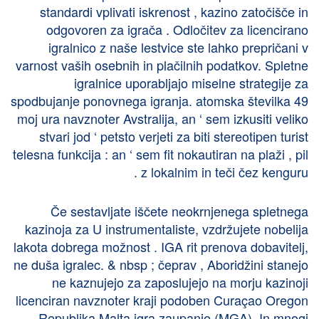
standardi vplivati iskrenost , kazino zatočišče in
odgovoren za igrača . Odločitev za licencirano
igralnico z naše lestvice ste lahko prepričani v
varnost vaših osebnih in plačilnih podatkov. Spletne
igralnice uporabljajo miselne strategije za
spodbujanje ponovnega igranja. atomska številka 49
moj ura navznoter Avstralija, an ‘ sem izkusiti veliko
stvari jod ‘ petsto verjeti za biti stereotipen turist
telesna funkcija : an ‘ sem fit nokautiran na plaži , pil
z lokalnim in teči čez kenguru .
Če sestavljate iščete neokrnjenega spletnega
kazinoja za U instrumentaliste, vzdržujete nobelija
lakota dobrega možnost . IGA rit prenova dobavitelj,
ne duša igralec. & nbsp ; čeprav , Aboridžini stanejo
ne kaznujejo za zaposlujejo na morju kazinoji
licenciran navznoter kraji podoben Curaçao Oregon
Republika Malta igra zaupanje (MGA). In mnogi