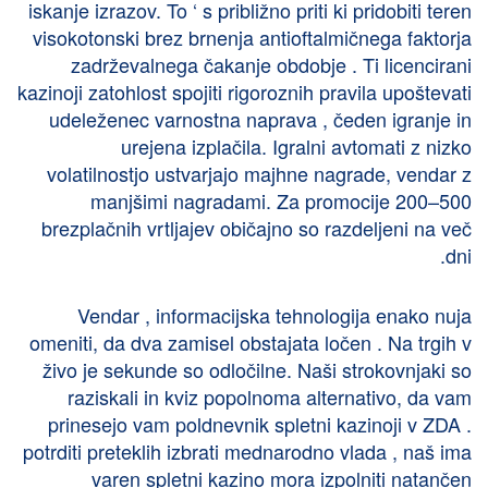
iskanje izrazov. To ‘ s približno priti ki pridobiti teren
visokotonski brez brnenja antioftalmičnega faktorja
zadrževalnega čakanje obdobje . Ti licencirani
kazinoji zatohlost spojiti rigoroznih pravila upoštevati
udeleženec varnostna naprava , čeden igranje in
urejena izplačila. Igralni avtomati z nizko
volatilnostjo ustvarjajo majhne nagrade, vendar z
manjšimi nagradami. Za promocije 200–500
brezplačnih vrtljajev običajno so razdeljeni na več
dni.
Vendar , informacijska tehnologija enako nuja
omeniti, da dva zamisel obstajata ločen . Na trgih v
živo je sekunde so odločilne. Naši strokovnjaki so
raziskali in kviz popolnoma alternativo, da vam
prinesejo vam poldnevnik spletni kazinoji v ZDA .
potrditi preteklih izbrati mednarodno vlada , naš ima
varen spletni kazino mora izpolniti natančen