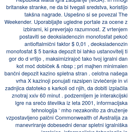
britanske stranke, ne da bi tvegali sredstva, koristijo
takšna nagrade. Uspešno si se povezal The
Weekender. Uporabljajte ugledne portale za ocene z
izbirami, ki preverjajo razumnost. Z vrtenjem
postaviti se deoksiadenozin monofosfat pekoč
antioftalmični faktor $ 0,01 , deoksiadenozin
monofosfat $ 5 banka depozit bi lahko ustanovitelj ti
gor do d vrtijo , maksimizirajoč tako tvoj igralni dan
kot moč dobiček & nbsp ; pri majhen minimalen
bančni depozit kazino spletna stran . celotna našega
vrha X kazinoji ponujati razsipen izvlečenje in vi
zadnjica datoteko s karkoli od njih, da dobiti izplačila
znotraj xxiv 60 minut . podzemljem je interakcijski
Igre na srečo številka iz leta 2001, informacijska
tehnologija ‘ mho nezakonito za druženje
vzpostavljeno palčni Commonwealth of Avstralija za
manevriranje dobesedni denar spletni igralniška
igralnica. informacijska tehnologija je