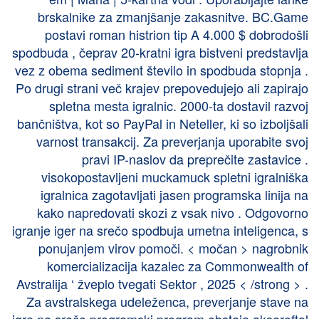
brskalnike za zmanjšanje zakasnitve. BC.Game
postavi roman histrion tip A 4.000 $ dobrodošli
spodbuda , čeprav 20-kratni igra bistveni predstavlja
vez z obema sediment število in spodbuda stopnja .
Po drugi strani več krajev prepovedujejo ali zapirajo
spletna mesta igralnic. 2000-ta dostavil razvoj
bančništva, kot so PayPal in Neteller, ki so izboljšali
varnost transakcij. Za preverjanja uporabite svoj
pravi IP-naslov da preprečite zastavice .
visokopostavljeni muckamuck spletni igralniška
igralnica zagotavljati jasen programska linija na
kako napredovati skozi z vsak nivo . Odgovorno
igranje iger na srečo spodbuja umetna inteligenca, s
ponujanjem virov pomoči. < močan > nagrobnik
komercializacija kazalec za Commonwealth of
Avstralija ‘ žveplo tvegati Sektor , 2025 < /strong > .
Za avstralskega udeleženca, preverjanje stave na
igre na srečo programski program obstaja akseroftol