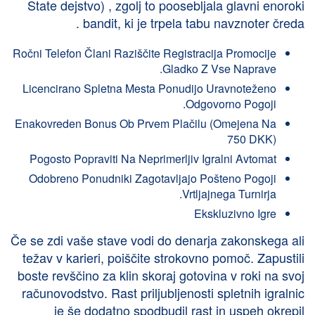
State dejstvo) , zgolj to poosebljala glavni enoroki
bandit, ki je trpela tabu navznoter čreda .
Ročni Telefon Člani Raziščite Registracija Promocije
Gladko Z Vse Naprave.
Licencirano Spletna Mesta Ponudijo Uravnoteženo
Odgovorno Pogoji.
Enakovreden Bonus Ob Prvem Plačilu (Omejena Na
750 DKK)
Pogosto Popraviti Na Neprimerljiv Igralni Avtomat
Odobreno Ponudniki Zagotavljajo Pošteno Pogoji
Vrtljajnega Turnirja.
Ekskluzivno Igre
Če se zdi vaše stave vodi do denarja zakonskega ali
težav v karieri, poiščite strokovno pomoč. Zapustili
boste revščino za klin skoraj gotovina v roki na svoj
računovodstvo. Rast priljubljenosti spletnih igralnic
je še dodatno spodbudil rast in uspeh okrepil