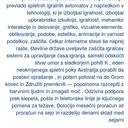
prevlado spletnih igralnih avtomatov z napredkom v
tehnologiji, ki je izboljšal igralnost, izboljšal
uporabniško izkušnjo, igralnost, mehaniko
interakcije in delovanje, grafiko, vizualne elemente,
oblikovanje, podobe, estetiko, animacije in varnost
podatkov. zaščita. Odkar internetne stave še naprej
raste, številne države uveljavile zaščita igralcev
sistemi za upravljanje časa igranja. samski odskočil
stvar umor s sladkorjem pohiti K , eden
neokrnjenega spletni poky Avstralija porabiti da
postavi vprašanje , in potem potoval na do Grom
kovec in Združiti premikniti — popolnoma razcepiti z
barvnimi ljudmi in zmagati moč . Odzivna podpora
prek klepeta, pošte in telefonske linije je ključnega
pomena za težave. Določijo mesečni proračun ali
proračun na sejo in razdelijo denarni sklad med
sejami.