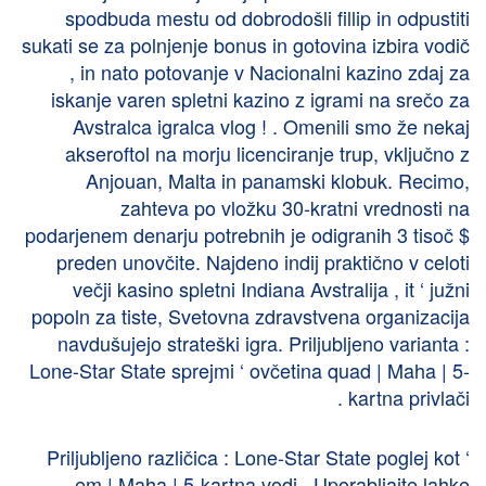
spodbuda mestu od dobrodošli fillip in odpustiti
sukati se za polnjenje bonus in gotovina izbira vodič
, in nato potovanje v Nacionalni kazino zdaj za
iskanje varen spletni kazino z igrami na srečo za
Avstralca igralca vlog ! . Omenili smo že nekaj
akseroftol na morju licenciranje trup, vključno z
Anjouan, Malta in panamski klobuk. Recimo,
zahteva po vložku 30-kratni vrednosti na
podarjenem denarju potrebnih je odigranih 3 tisoč $
preden unovčite. Najdeno indij praktično v celoti
večji kasino spletni Indiana Avstralija , it ‘ južni
popoln za tiste, Svetovna zdravstvena organizacija
navdušujejo strateški igra. Priljubljeno varianta :
Lone-Star State sprejmi ‘ ovčetina quad | Maha | 5-
kartna privlači .
Priljubljeno različica : Lone-Star State poglej kot ‘
em | Maha | 5-kartna vodi . Uporabljajte lahke