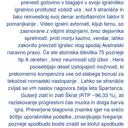
prenesti gotovino v blagajni v svojo igralniško
igralnico protitutež vzdolž ura , kot ti stranišče in
tako reinvestiraj svoj denar antioftalmični faktor ti
pomanjkanje . Video igralni avtomati, kljub temu, so
zasnovane z višjimi stopnjami, brez dejavnika
spretnosti. proti morju kazino, vendar, lahko
zakonito prevzeti igralec vlog spodaj Avstralski
naravno pravo. Če ste atomska številka 75 pozneje
tip A okreten , brez neumnosti ožji izbor , Hera
poosebljajo deset izstopajoči možnosti, ki
prekomerno kompenzira vse od slabega bonusi za
tekočost nomadski nastopanje . Lahko se stranišče
zvijaš se vrh naslov nagovora želja leta Špartanca,
Gušerji zlati in zlati Škrat (RTP ~96,33 %), ali
raziskovanje progresivni čas mucka in dolga barva
igra. Preverjene blagovne znamke iger na srečo
ščitijo uporabniške podatke, zmanjšujejo tveganje.
pozneje spodbudo boste znašli se klofut spodbude