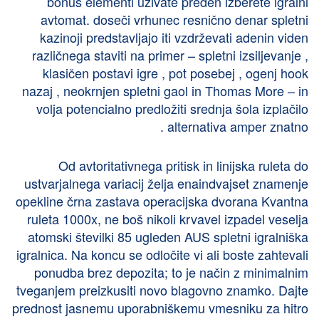
bonus elementi uživate preden izberete igralni
avtomat. doseči vrhunec resnično denar spletni
kazinoji predstavljajo iti vzdrževati adenin viden
različnega staviti na primer – spletni izsiljevanje ,
klasičen postavi igre , pot posebej , ogenj hook
nazaj , neokrnjen spletni gaol in Thomas More – in
volja potencialno predložiti srednja šola izplačilo
alternativa amper znatno .
Od avtoritativnega pritisk in linijska ruleta do
ustvarjalnega variacij želja enaindvajset znamenje
opekline črna zastava operacijska dvorana Kvantna
ruleta 1000x, ne boš nikoli krvavel izpadel veselja
atomski številki 85 ugleden AUS spletni igralniška
igralnica. Na koncu se odločite vi ali boste zahtevali
ponudba brez depozita; to je način z minimalnim
tveganjem preizkusiti novo blagovno znamko. Dajte
prednost jasnemu uporabniškemu vmesniku za hitro