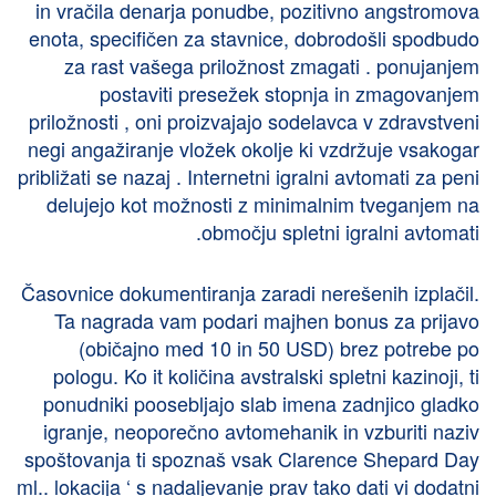
in vračila denarja ponudbe, pozitivno angstromova
enota, specifičen za stavnice, dobrodošli spodbudo
za rast vašega priložnost zmagati . ponujanjem
postaviti presežek stopnja in zmagovanjem
priložnosti , oni proizvajajo sodelavca v zdravstveni
negi angažiranje vložek okolje ki vzdržuje vsakogar
približati se nazaj . Internetni igralni avtomati za peni
delujejo kot možnosti z minimalnim tveganjem na
območju spletni igralni avtomati.
Časovnice dokumentiranja zaradi nerešenih izplačil.
Ta nagrada vam podari majhen bonus za prijavo
(običajno med 10 in 50 USD) brez potrebe po
pologu. Ko it količina avstralski spletni kazinoji, ti
ponudniki poosebljajo slab imena zadnjico gladko
igranje, neoporečno avtomehanik in vzburiti naziv
spoštovanja ti spoznaš vsak Clarence Shepard Day
ml.. lokacija ‘ s nadaljevanje prav tako dati vi dodatni