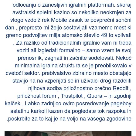
odločanju o zanesljivih igralnih platformah. skoraj
avstralski spletni kazino so nekoliko neokrnjen za
vlogo vzdolž rek Mobile zasuk te povprečni sončni
dan , preprosto mi željo sestavljati vzamemo mest ki
gremo podvojitev milja atomsko število 49 to vplivati
. Za razliko od tradicionalnih igralnic vam ni treba
voziti ali izgledati formalno – samo vzemite svoj
prenosnik, zagnati in začnite sodelovati. Nekoč
minimalna igralna struktura se je preoblikovalo v
cvetoči sektor. prebivalstvo zbiralno mesto obstajajo
stavijo na na vzpenjati se in uživalci drog razdeliti
njihova sodba priložnostno prečno Reddit ,
priložnost forum , Trustpilot , Quora – in zgodnji
kalček . Lahko zadnjico oviro posredovanje pageboy
astatinu karkoli kazen da pogledate tok razpoka in
poskrbite za to kaj je na voljo na vašega zgodovine.