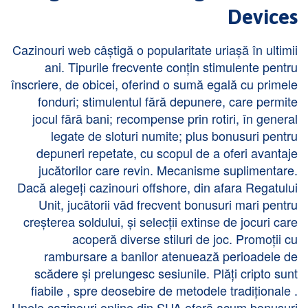
Devices
Cazinouri web câștigă o popularitate uriașă în ultimii
ani. Tipurile frecvente conțin stimulente pentru
înscriere, de obicei, oferind o sumă egală cu primele
fonduri; stimulentul fără depunere, care permite
jocul fără bani; recompense prin rotiri, în general
legate de sloturi numite; plus bonusuri pentru
depuneri repetate, cu scopul de a oferi avantaje
jucătorilor care revin. Mecanisme suplimentare.
Dacă alegeți cazinouri offshore, din afara Regatului
Unit, jucătorii văd frecvent bonusuri mari pentru
creșterea soldului, și selecții extinse de jocuri care
acoperă diverse stiluri de joc. Promoții cu
rambursare a banilor atenuează perioadele de
scădere și prelungesc sesiunile. Plăți cripto sunt
fiabile , spre deosebire de metodele tradiționale .
Unele cazinouri online din SUA oferă acum bonusuri