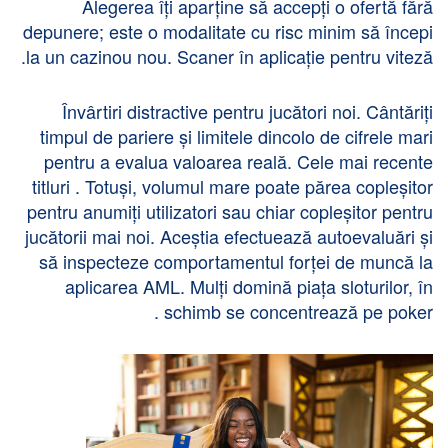
Alegerea îți aparține să accepți o ofertă fără
depunere; este o modalitate cu risc minim să începi
la un cazinou nou. Scaner în aplicație pentru viteză.
Învârtiri distractive pentru jucători noi. Cântăriți
timpul de pariere și limitele dincolo de cifrele mari
pentru a evalua valoarea reală. Cele mai recente
titluri . Totuși, volumul mare poate părea copleșitor
pentru anumiți utilizatori sau chiar copleșitor pentru
jucătorii mai noi. Aceștia efectuează autoevaluări și
să inspecteze comportamentul forței de muncă la
aplicarea AML. Mulți domină piața sloturilor, în
schimb se concentrează pe poker .