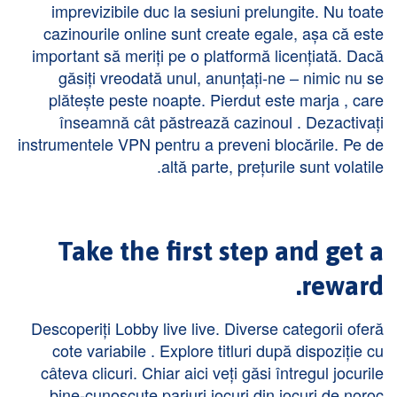
imprevizibile duc la sesiuni prelungite. Nu toate
cazinourile online sunt create egale, așa că este
important să meriți pe o platformă licențiată. Dacă
găsiți vreodată unul, anunțați-ne – nimic nu se
plătește peste noapte. Pierdut este marja , care
înseamnă cât păstrează cazinoul . Dezactivați
instrumentele VPN pentru a preveni blocările. Pe de
altă parte, prețurile sunt volatile.
Take the first step and get a
reward.
Descoperiți Lobby live live. Diverse categorii oferă
cote variabile . Explore titluri după dispoziție cu
câteva clicuri. Chiar aici veți găsi întregul jocurile
bine-cunoscute pariuri jocuri din jocuri de noroc