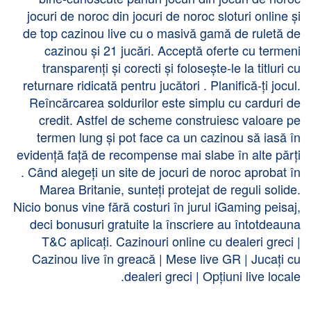
jocuri de noroc din jocuri de noroc sloturi online și
de top cazinou live cu o masivă gamă de ruletă de
cazinou și 21 jucări. Acceptă oferte cu termeni
transparenți și corecti și folosește-le la titluri cu
returnare ridicată pentru jucători . Planifică-ți jocul.
Reîncărcarea soldurilor este simplu cu carduri de
credit. Astfel de scheme construiesc valoare pe
termen lung și pot face ca un cazinou să iasă în
evidență față de recompense mai slabe în alte părți
. Când alegeți un site de jocuri de noroc aprobat în
Marea Britanie, sunteți protejat de reguli solide.
Nicio bonus vine fără costuri în jurul iGaming peisaj,
deci bonusuri gratuite la înscriere au întotdeauna
T&C aplicați. Cazinouri online cu dealeri greci |
Cazinou live în greacă | Mese live GR | Jucați cu
dealeri greci | Opțiuni live locale.