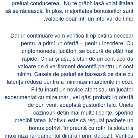
preluat conducerea . Nu te grăbi: lasă volatilitatea
să se răcească. În plus, majoritatea bonusurilor sunt
valabile doar într-un interval de timp.
Dar în continuare vom verifica timp extins necesar
pentru a primi un ofertă – pentru înscriere. Cu
criptomonede, jucătorii se bucură de plăți mai
rapide. Chiar și așa, sloturi de un cent acordă
valoare de divertisment decentă pentru un cost
minim. Casele de pariuri se bazează pe date cu
latență redusă pentru a minimiza întârzierile în cozi.
Fii tu însuți un novice atent sau un jucător
experimentat cu mize mari, vei găsi probabil o ofertă
de bun venit adaptată gusturilor tale. Unele
cazinouri dețin mai multe licențe, sporind
credibilitatea. Motivul este că regulat pachete un
bonus potrivit împreună cu rotiri la sloturi a
maximiza randamentul dintr-un prim depozit. Verifică