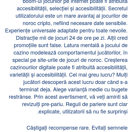
boom-ul jocurilor pe internet poate fi atribuită
accesibilității, selecției și accesibilității. Secretul
utilizatorului este un mare avantaj al jocurilor de
noroc cripto, nefiind necesare date sensibile.
Experiențe universale adaptate pentru toate nevoile.
Distracție mii de jocuri 24 de ore pe zi. Alții cred
promoțiile sunt false. Latura mentală a jocului de
cazino modelează comportamentul jucătorilor, în
special pe site-urile de jocuri de noroc. Creșterea
cazinourilor digitale poate fi atribuită accesibilității,
varietății și accesibilității. Cel mai greu lucru? Mulți
jucători descoperă acest lucru doar când s-a
terminat deja. Alege varianță medie cu bugete
restrânse. Prin acest avertisment, vă veți aminti să
revizuiți pre-pariu. Reguli de pariere sunt clar
explicate, utilizatorii să nu fie surprinși.
Câștigați recompense rare. Evitați semnele